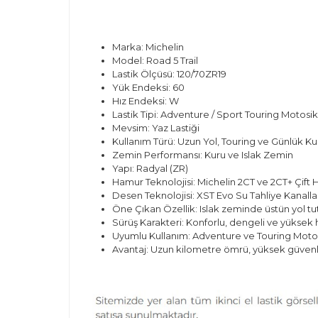
Marka: Michelin
Model: Road 5 Trail
Lastik Ölçüsü: 120/70ZR19
Yük Endeksi: 60
Hız Endeksi: W
Lastik Tipi: Adventure / Sport Touring Motosikl
Mevsim: Yaz Lastiği
Kullanım Türü: Uzun Yol, Touring ve Günlük Ku
Zemin Performansı: Kuru ve Islak Zemin
Yapı: Radyal (ZR)
Hamur Teknolojisi: Michelin 2CT ve 2CT+ Çift 
Desen Teknolojisi: XST Evo Su Tahliye Kanalla
Öne Çıkan Özellik: Islak zeminde üstün yol tu
Sürüş Karakteri: Konforlu, dengeli ve yüksek h
Uyumlu Kullanım: Adventure ve Touring Motos
Avantaj: Uzun kilometre ömrü, yüksek güven