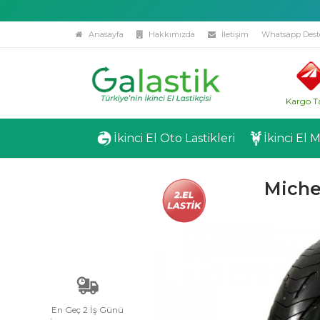
Anasayfa
Hakkımızda
İletişim
Whatsapp Dest
Kargo T
İkinci El Oto Lastikleri
İkinci El 
Miche
En Geç 2 İş Günü