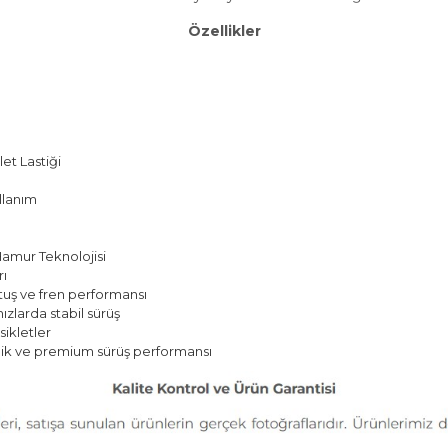
Özellikler
et Lastiği
llanım
Hamur Teknolojisi
rı
tuş ve fren performansı
ızlarda stabil sürüş
ikletler
lik ve premium sürüş performansı