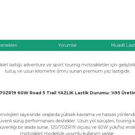
çenekleri
Yorumlar
Muadil Last
t lastiği; adventure ve sport touring motosikletler için geliştiri
tutuş ve uzun kilometre ömrü sunan premium yaz lastiğidir.
/70ZR19 60W Road 5 Trail
YAZLIK Lastik Durumu: %95 Üretim
knolojileri sayesinde virajlarda yüksek kavrama ve hassas yönlendi
 güvenli sürüş performansını destekler. Uzun yol sürüşleri, touring 
 ve güvenliği bir arada sunar. 120/70ZR19 ölçüsü ve 60W yük/hız en
motosiklet modeliyle uyumlu kullanım sağlar.