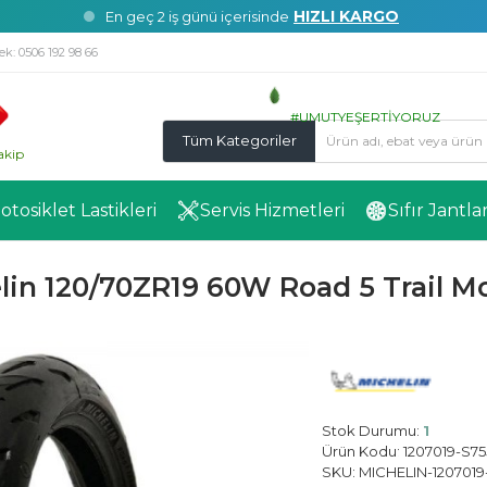
HIZLI KARGO
En geç 2 iş günü içerisinde
ek:
0506 192 98 66
#UMUTYEŞERTİYORUZ
Tüm Kategoriler
akip
Motosiklet Lastikleri
Servis Hizmetleri
Sıfır Jantla
lin 120/70ZR19 60W Road 5 Trail Mo
Stok Durumu:
1
Ürün Kodu:
1207019-S75
Michelin
SKU:
MICHELIN-1207019