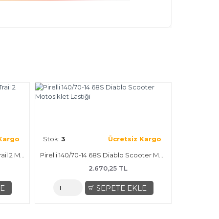
Stok:
2
 Kargo
Stok:
3
Ücretsiz Kargo
CST 110/70-
Pirelli 120/70R19 60W Scorpion Trail 2 Motosiklet Lastiği
Pirelli 140/70-14 68S Diablo Scooter Motosiklet Lastiği
2.670,25 TL
LE
SEPETE EKLE