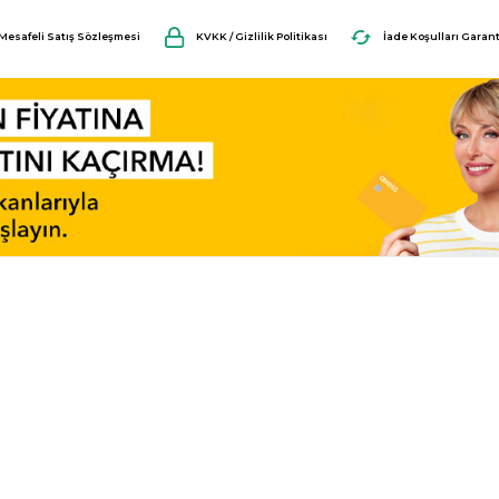
Mesafeli Satış Sözleşmesi
KVKK / Gizlilik Politikası
İade Koşulları Garant