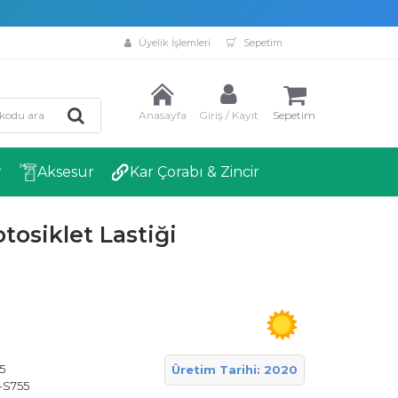
Üyelik İşlemleri
Sepetim
Anasayfa
Giriş / Kayıt
Sepetim
r
Aksesur
Kar Çorabı & Zincir
tosiklet Lastiği
5
Üretim Tarihi: 2020
-S755