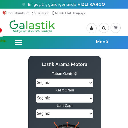
HIZLI KARGO
En geç 2 iş günü içerisinde
Favori Ürünlerim
Karşılaştır
Muadil Ebat Hesaplayıcı
akip
Lastik Arama Motoru
Taban Genişliği
Kesit Oranı
Jant Çapı