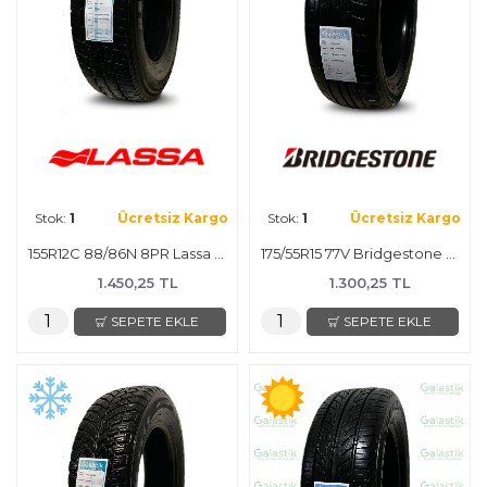
Stok:
1
Ücretsiz Kargo
Stok:
1
Ücretsiz Kargo
155R12C 88/86N 8PR Lassa LC/R Yaz Lastiği
175/55R15 77V Bridgestone Potenza Re050A Yaz Lastiği
1.450,25 TL
1.300,25 TL
SEPETE EKLE
SEPETE EKLE