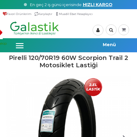
HIZLI KARGO
En geç 2 iş günü içerisinde
Favori Ürünlerim
Karşılaştır
Muadil Ebat Hesaplayıcı
akip
Pirelli 120/70R19 60W Scorpion Trail 2
Motosiklet Lastiği