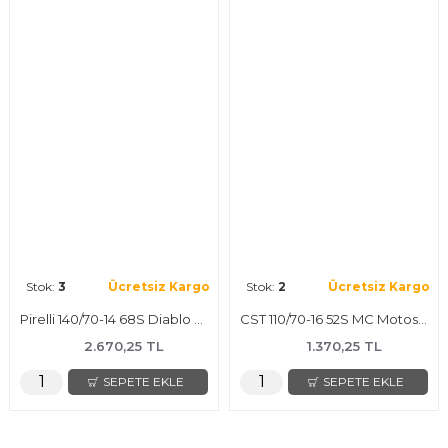
Stok:
3
Ücretsiz Kargo
Stok:
2
Ücretsiz Kargo
Pirelli 140/70-14 68S Diablo Scooter Motosiklet Lastiği
CST 110/70-16 52S MC Motosiklet Lastiği
2.670,25 TL
1.370,25 TL
SEPETE EKLE
SEPETE EKLE