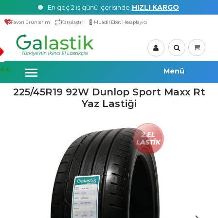
HIZLI KARGO
En geç 2 iş günü içerisinde
Favori Ürünlerim
Karşılaştır
Muadil Ebat Hesaplayıcı
akip
225/45R19 92W Dunlop Sport Maxx Rt
Yaz Lastiği