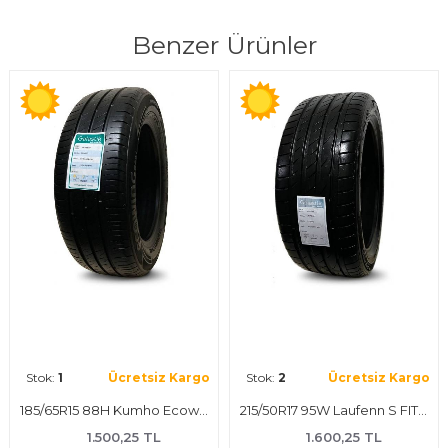
Benzer Ürünler
Stok:
1
Ücretsiz Kargo
Stok:
2
Ücretsiz Kargo
185/65R15 88H Kumho Ecowing Es01 Yaz Lastiği
215/50R17 95W Laufenn S FIT EQ Yaz Lastiği
1.500,25 TL
1.600,25 TL