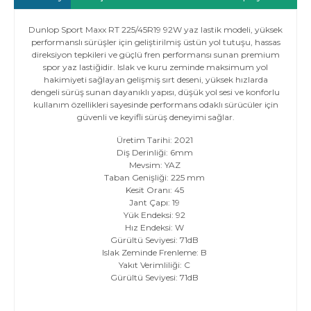
Dunlop Sport Maxx RT 225/45R19 92W yaz lastik modeli, yüksek
performanslı sürüşler için geliştirilmiş üstün yol tutuşu, hassas
direksiyon tepkileri ve güçlü fren performansı sunan premium
spor yaz lastiğidir. Islak ve kuru zeminde maksimum yol
hakimiyeti sağlayan gelişmiş sırt deseni, yüksek hızlarda
dengeli sürüş sunan dayanıklı yapısı, düşük yol sesi ve konforlu
kullanım özellikleri sayesinde performans odaklı sürücüler için
güvenli ve keyifli sürüş deneyimi sağlar.
Üretim Tarihi: 2021
Diş Derinliği: 6mm
Mevsim: YAZ
Taban Genişliği: 225 mm
Kesit Oranı: 45
Jant Çapı: 19
Yük Endeksi: 92
Hız Endeksi: W
Gürültü Seviyesi: 71dB
Islak Zeminde Frenleme: B
Yakıt Verimliliği: C
Gürültü Seviyesi: 71dB