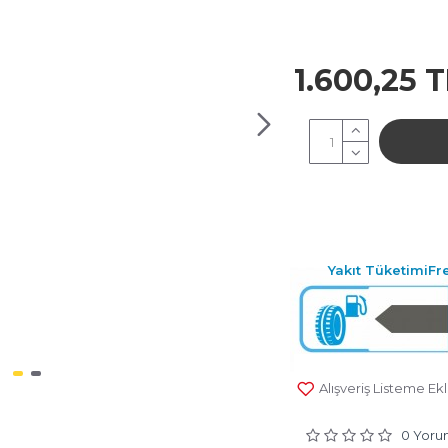
1.600,25 T
Planet: 0
Yakıt Tüketimi
Fr
Alışveriş Listeme Ek
0 Yorum