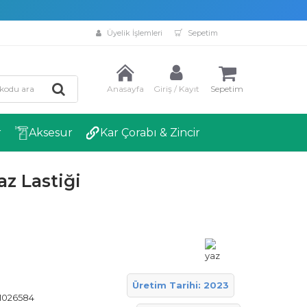
Üyelik İşlemleri
Sepetim
Anasayfa
Giriş / Kayıt
Sepetim
r
Aksesur
Kar Çorabı & Zincir
z Lastiği
Üretim Tarihi: 2023
1026584