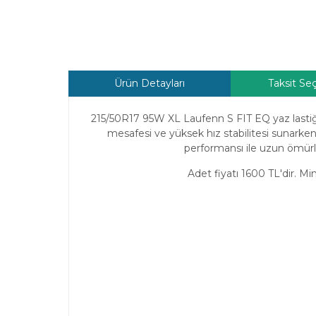
Ürün Detayları
Taksit Se
215/50R17 95W XL
Laufenn
S FIT EQ yaz lastiğ
mesafesi ve yüksek hız stabilitesi sunarken
performansı ile uzun ömürlü k
Adet fiyatı 1600 TL'dir. 