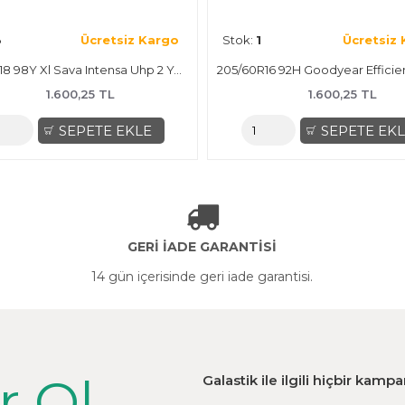
Stok:
1
Ücretsiz Kargo
Stok:
1
185/65R14 86T Lassa Impetus2 Yaz Lastiği
1.100,25 TL
1.30
SEPETE EKLE
SE
GERİ İADE GARANTİSİ
14 gün içerisinde geri iade garantisi.
r Ol
Galastik ile ilgili hiçbir kam