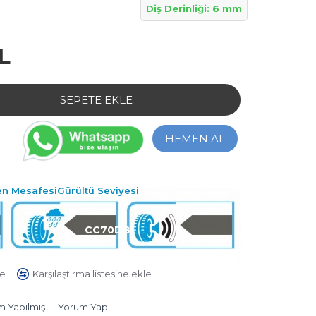
Diş Derinliği: 6 mm
L
SEPETE EKLE
HEMEN AL
en Mesafesi
Gürültü Seviyesi
C
C
70DB
le
Karşılaştırma listesine ekle
 Yapılmış.
-
Yorum Yap