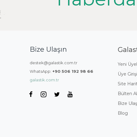
Bize Ulaşın
Galas
destek@galastik.com.tr
Yeni Üyel
WhatsApp:
+90 506 192 98 66
Üye Giriş
galastik.com.tr
Site Hari
Bülten A
Bize Ulaş
Blog