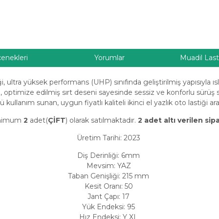
çenekleri
Yorumlar
Muadil Last
i, ultra yüksek performans (UHP) sınıfında geliştirilmiş yapısıyla 
, optimize edilmiş sırt deseni sayesinde sessiz ve konforlu sürüş s
ullanım sunan, uygun fiyatlı kaliteli ikinci el yazlık oto lastiği araya
Minimum
2
adet(
ÇİFT
) olarak satılmaktadır.
2 adet altı verilen sip
Üretim Tarihi: 2023
Diş Derinliği: 6mm
Mevsim: YAZ
Taban Genişliği: 215 mm
Kesit Oranı: 50
Jant Çapı: 17
Yük Endeksi: 95
Hız Endeksi: Y XL