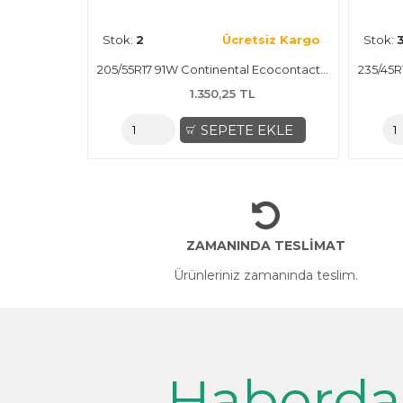
Ücretsiz Kargo
Stok:
2
Ücretsiz Kargo
195/50R15 82V Petlas Imperium PT515 Yaz Lastiği
185/65R15 88H Petlas Imperium PT515 Yaz Lastiği
950,25 TL
1.300,25 TL
SEPETE EKLE
SEPETE EKLE
ZAMANINDA TESLİMAT
Ürünleriniz zamanında teslim.
Haberda