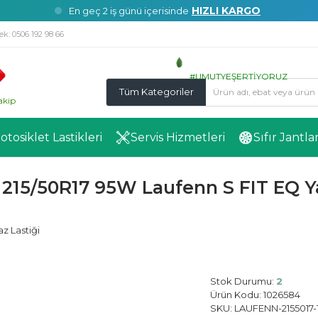
HIZLI KARGO
En geç 2 iş günü içerisinde
ek:
0506 192 98 66
#UMUTYEŞERTİYORUZ
Tüm Kategoriler
akip
Motosiklet Lastikleri
Servis Hizmetleri
Sıfır Jantla
215/50R17 95W Laufenn S FIT EQ Ya
Laufenn
Stok Durumu:
2
Ürün Kodu:
1026584
SKU:
LAUFENN-2155017-