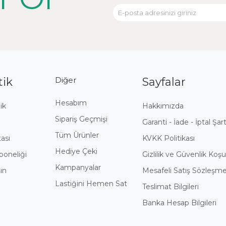
tik
Diğer
Sayfalar
Hesabım
ik
Hakkımızda
Sipariş Geçmişi
i
Garanti - İade - İptal Şart
Tüm Ürünler
tası
KVKK Politikası
Hediye Çeki
boneliği
Gizlilik ve Güvenlik Koşul
Kampanyalar
ın
Mesafeli Satış Sözleşme
Lastiğini Hemen Sat
Teslimat Bilgileri
Banka Hesap Bilgileri