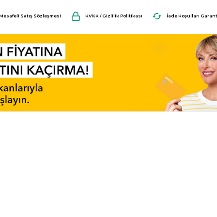
Mesafeli Satış Sözleşmesi
KVKK / Gizlilik Politikası
İade Koşulları Garant