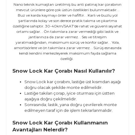
Nano teknik kumaştan üretilmiş bu anti patinaj kar çorabının
mevcut ürünlere göre çok üstün özellikleri bulunmaktadır. .
Buz ve karda kaymayı önler ve hafiftir. . Karlı ve buzlu yol
şartlarında kolay ve son derece pratik takma ve çıkartma
özelliğine sahiptir. 30-40km/SAAT'de rahat ve güvenli seyahat
ortamı sağlar. . Ön takımlara zarar vermediği gibi lastik ve
jantlarınıza da zarar vermez. . Ses ve titreşim
yaratmadığından, maksimum sürüş ve konfor sağlar. . Yola,
amortisörlere ve ön takımlara zarar vermez. . Sürüş esnasında
kendi kendini merkezleyerek maksimum fayda sağlama
özelliği.
Snow Lock Kar Çorabı Nasıl Kullanılır?
Snow Lock kar çorabını, lastiğe üst kısımdan aşağı
doğru olacak şekilde monte edilmelidir.
Lastiğe takılan çorap, iyice oturması için üstten
aşağıya doğru çekilmelidir.
Sonrasında; lastik, yana doğru çevrilerek monte
edilmeyen taraf için de işlem tekrarlanmalıdır.
Snow Lock Kar Çorabı Kullanmanın
Avantajları Nelerdir?