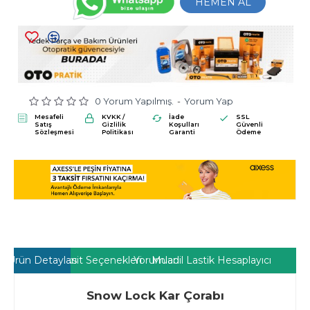
HEMEN AL
0 Yorum Yapılmış.
-
Yorum Yap
Mesafeli
KVKK /
İade
SSL
Satış
Gizlilik
Koşulları
Güvenli
Sözleşmesi
Politikası
Garanti
Ödeme
Ürün Detayları
Taksit Seçenekleri
Yorumlar
Muadil Lastik Hesaplayıcı
Snow Lock Kar Çorabı