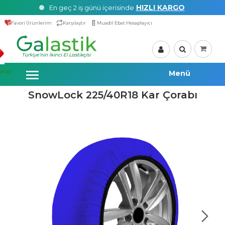
HIZLI KARGO
En geç 2 iş günü içerisinde
Favori Ürünlerim
Karşılaştır
Muadil Ebat Hesaplayıcı
akip
SnowLock 225/40R18 Kar Çorabı