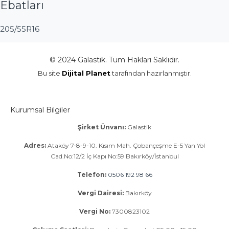
Ebatları
205/55R16
© 2024 Galastik. Tüm Hakları Saklıdır.
Bu site
Dijital Planet
tarafından hazırlanmıştır.
Kurumsal Bilgiler
Şirket Ünvanı:
Galastik
Adres:
Ataköy 7-8-9-10. Kısım Mah. Çobançeşme E-5 Yan Yol
Cad.No:12/2 İç Kapı No:59 Bakırköy/İstanbul
Telefon:
0506 192 98 66
Vergi Dairesi:
Bakırköy
Vergi No:
7300823102