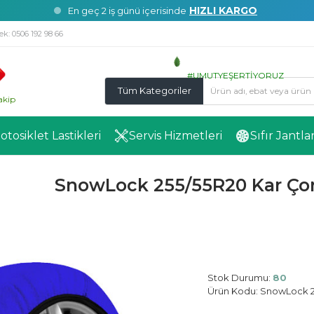
HIZLI KARGO
En geç 2 iş günü içerisinde
ek:
0506 192 98 66
#UMUTYEŞERTİYORUZ
Tüm Kategoriler
akip
Motosiklet Lastikleri
Servis Hizmetleri
Sıfır Jantla
SnowLock 255/55R20 Kar Çor
Stok Durumu:
80
Ürün Kodu:
SnowLock 2