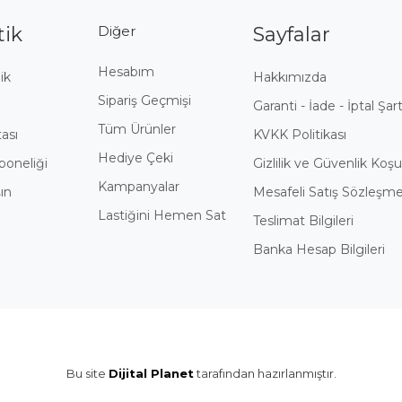
tik
Diğer
Sayfalar
Hesabım
ik
Hakkımızda
Sipariş Geçmişi
i
Garanti - İade - İptal Şart
Tüm Ürünler
tası
KVKK Politikası
Hediye Çeki
boneliği
Gizlilik ve Güvenlik Koşul
Kampanyalar
ın
Mesafeli Satış Sözleşme
Lastiğini Hemen Sat
Teslimat Bilgileri
Banka Hesap Bilgileri
Bu site
Dijital Planet
tarafından hazırlanmıştır.