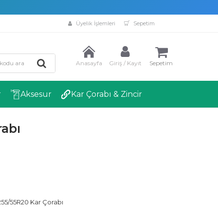
Üyelik İşlemleri
Sepetim
Anasayfa
Giriş / Kayıt
Sepetim
r
Aksesur
Kar Çorabı & Zincir
abı
55/55R20 Kar Çorabı