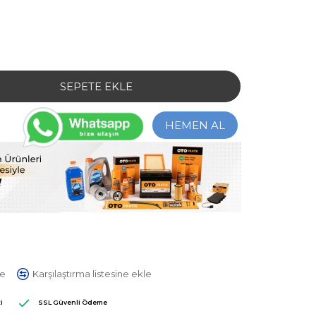
SEPETE EKLE
HEMEN AL
le
Karşılaştırma listesine ekle
 Yapılmış.
-
Yorum Yap
i
SSL Güvenli Ödeme