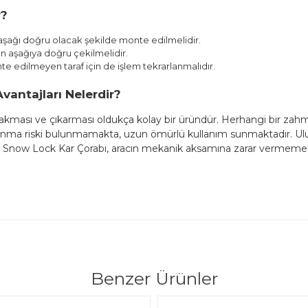
r?
 aşağı doğru olacak şekilde monte edilmelidir.
ten aşağıya doğru çekilmelidir.
te edilmeyen taraf için de işlem tekrarlanmalıdır.
antajları Nelerdir?
 takması ve çıkarması oldukça kolay bir üründür. Herhangi bir zah
çalanma riski bulunmamakta, uzun ömürlü kullanım sunmaktadır. Ulusl
n Snow Lock Kar Çorabı, aracın mekanik aksamına zarar vermemek
Benzer Ürünler