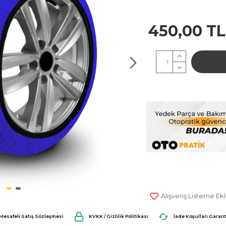
450,00 TL
Alışveriş Listeme Ek
0 Yorum
Mesafeli Satış Sözleşmesi
KVKK / Gizlilik Politikası
İade Koşulları Garant