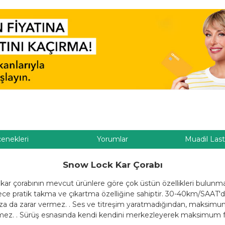
çenekleri
Yorumlar
Muadil Last
Snow Lock Kar Çorabı
ar çorabının mevcut ürünlere göre çok üstün özellikleri bulunmakt
erece pratik takma ve çıkartma özelliğine sahiptir. 30-40km/SAAT'd
ınıza da zarar vermez. . Ses ve titreşim yaratmadığından, maksimum
rmez. . Sürüş esnasında kendi kendini merkezleyerek maksimum f