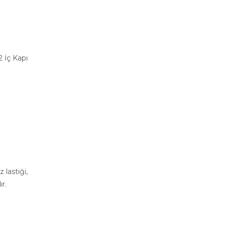
 İç Kapı
 lastiği,
r.