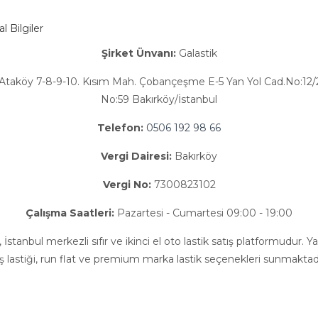
 Bilgiler
Şirket Ünvanı:
Galastik
Ataköy 7-8-9-10. Kısım Mah. Çobançeşme E-5 Yan Yol Cad.No:12/2
No:59 Bakırköy/İstanbul
Telefon:
0506 192 98 66
Vergi Dairesi:
Bakırköy
Vergi No:
7300823102
Çalışma Saatleri:
Pazartesi - Cumartesi 09:00 - 19:00
, İstanbul merkezli sıfır ve ikinci el oto lastik satış platformudur. Yaz
ış lastiği, run flat ve premium marka lastik seçenekleri sunmaktadı