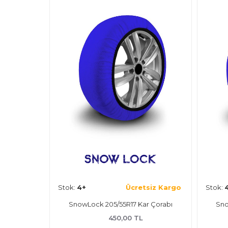
siz Kargo
Stok:
4+
Ücretsiz Kargo
Stok:
 Çorabı
SnowLock 205/55R17 Kar Çorabı
Sno
450,00 TL