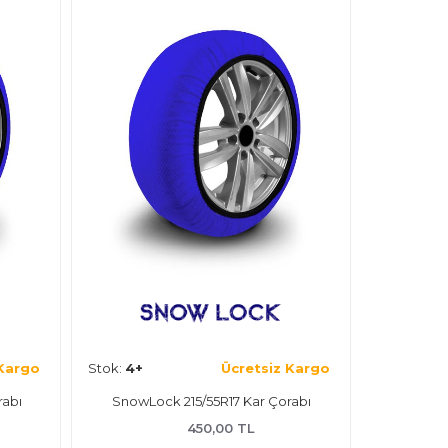
 Kargo
Stok:
4+
Ücretsiz Kargo
rabı
SnowLock 215/55R17 Kar Çorabı
450,00 TL