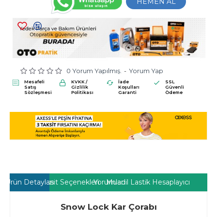
HEMEN AL
0 Yorum Yapılmış.
-
Yorum Yap
Mesafeli
KVKK /
İade
SSL
Satış
Gizlilik
Koşulları
Güvenli
Sözleşmesi
Politikası
Garanti
Ödeme
Ürün Detayları
Taksit Seçenekleri
Yorumlar
Muadil Lastik Hesaplayıcı
Snow Lock Kar Çorabı