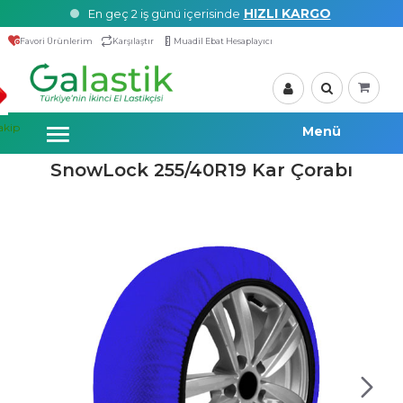
HIZLI KARGO
En geç 2 iş günü içerisinde
Favori Ürünlerim
Karşılaştır
Muadil Ebat Hesaplayıcı
akip
SnowLock 255/40R19 Kar Çorabı