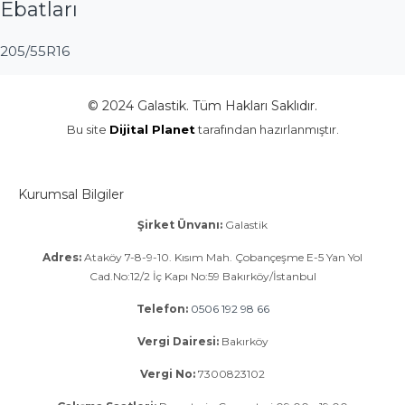
Ebatları
205/55R16
© 2024 Galastik. Tüm Hakları Saklıdır.
Bu site
Dijital Planet
tarafından hazırlanmıştır.
Kurumsal Bilgiler
Şirket Ünvanı:
Galastik
Adres:
Ataköy 7-8-9-10. Kısım Mah. Çobançeşme E-5 Yan Yol
Cad.No:12/2 İç Kapı No:59 Bakırköy/İstanbul
Telefon:
0506 192 98 66
Vergi Dairesi:
Bakırköy
Vergi No:
7300823102