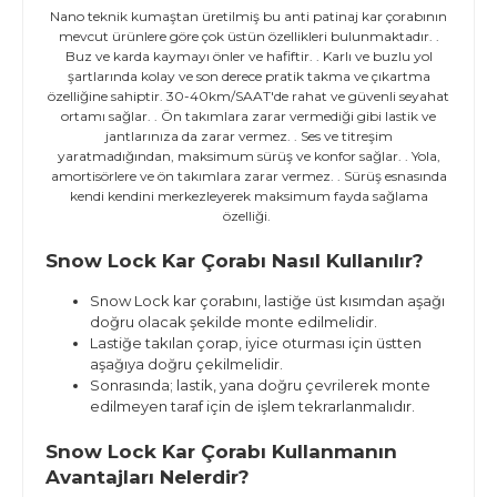
Nano teknik kumaştan üretilmiş bu anti patinaj kar çorabının
mevcut ürünlere göre çok üstün özellikleri bulunmaktadır. .
Buz ve karda kaymayı önler ve hafiftir. . Karlı ve buzlu yol
şartlarında kolay ve son derece pratik takma ve çıkartma
özelliğine sahiptir. 30-40km/SAAT'de rahat ve güvenli seyahat
ortamı sağlar. . Ön takımlara zarar vermediği gibi lastik ve
jantlarınıza da zarar vermez. . Ses ve titreşim
yaratmadığından, maksimum sürüş ve konfor sağlar. . Yola,
amortisörlere ve ön takımlara zarar vermez. . Sürüş esnasında
kendi kendini merkezleyerek maksimum fayda sağlama
özelliği.
Snow Lock Kar Çorabı Nasıl Kullanılır?
Snow Lock kar çorabını, lastiğe üst kısımdan aşağı
doğru olacak şekilde monte edilmelidir.
Lastiğe takılan çorap, iyice oturması için üstten
aşağıya doğru çekilmelidir.
Sonrasında; lastik, yana doğru çevrilerek monte
edilmeyen taraf için de işlem tekrarlanmalıdır.
Snow Lock Kar Çorabı Kullanmanın
Avantajları Nelerdir?