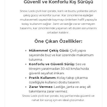
Güvenli ve Konforlu Kış Sürüşü
Snow Lock çivili kar çorabı, karlı ve buzlu yollarda üstün
çekiş gücü ve konfor sunar. Kar zincirlerine eşdeğer
mukavemeti sayesinde kaymayı önlerken hafif yapısıyla
kolay kullanım sağlar. Jant ve lastiğe zarar vermeyen
tasarımı, kar zincirlerinde yaşanan alt düzen sorunlarını
ortadan kaldırır.
Öne Çıkan Özellikler:
Mükemmel Çekiş Gücü:
Çivili yapısı
sayesinde buz ve kar üzerinde maksimum
tutunma.
Konforlu ve Güvenli Sürüş:
Ses ve
titreşim yaratmadan 30-40 km/sa hızda
güvenli seyahat imkanı.
Pratik Kullanım:
Kolay takıp çıkarma
özelliğiyle kullanıcı dostu tasarım.
Zarar Vermez:
Lastiğe, janta ve araç alt
takımlarına zarar vermez.
Snow Lock çivili kar çorabı, kış şartlarında güvenli ve
rahat bir sürüş için en ideal çözümdür.