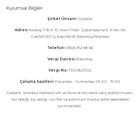
Kurumsal Bilgiler
Şirket Ünvanı:
Galastik
Adres:
Ataköy 7-8-9-10. Kısım Mah. Çobançeşme E-5 Yan Yol
Cad.No:12/2 İç Kapı No:59 Bakırköy/İstanbul
Telefon:
0506 192 98 66
Vergi Dairesi:
Bakırköy
Vergi No:
7300823102
Çalışma Saatleri:
Pazartesi - Cumartesi 09:00 - 19:00
Galastik, İstanbul merkezli sıfır ve ikinci el oto lastik satış platformudur.
Yaz lastiği, kış lastiği, run flat ve premium marka lastik seçenekleri
sunmaktadır.