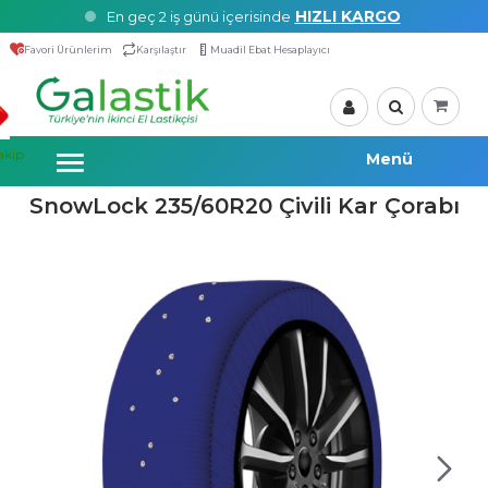
HIZLI KARGO
En geç 2 iş günü içerisinde
Favori Ürünlerim
Karşılaştır
Muadil Ebat Hesaplayıcı
akip
SnowLock 235/60R20 Çivili Kar Çorabı