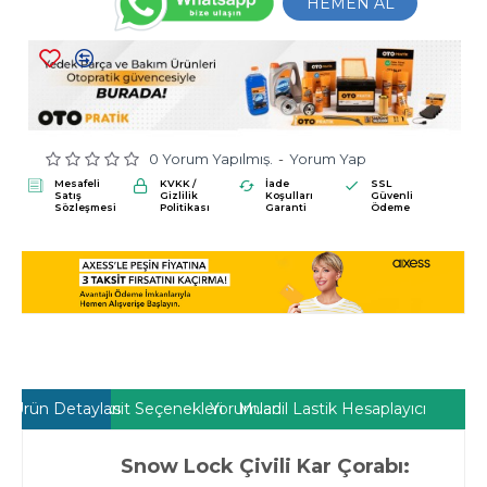
HEMEN AL
0 Yorum Yapılmış.
-
Yorum Yap
Mesafeli
KVKK /
İade
SSL
Satış
Gizlilik
Koşulları
Güvenli
Sözleşmesi
Politikası
Garanti
Ödeme
Ürün Detayları
Taksit Seçenekleri
Yorumlar
Muadil Lastik Hesaplayıcı
Snow Lock Çivili Kar Çorabı: