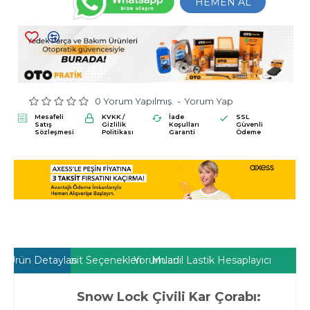
HEMEN AL
0 Yorum Yapılmış.
-
Yorum Yap
Mesafeli
KVKK /
İade
SSL
Satış
Gizlilik
Koşulları
Güvenli
Sözleşmesi
Politikası
Garanti
Ödeme
Ürün Detayları
Taksit Seçenekleri
Yorumlar
Muadil Lastik Hesaplayıcı
Snow Lock Çivili Kar Çorabı: