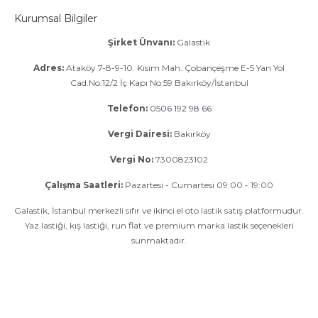
Kurumsal Bilgiler
Şirket Ünvanı:
Galastik
Adres:
Ataköy 7-8-9-10. Kısım Mah. Çobançeşme E-5 Yan Yol
Cad.No:12/2 İç Kapı No:59 Bakırköy/İstanbul
Telefon:
0506 192 98 66
Vergi Dairesi:
Bakırköy
Vergi No:
7300823102
Çalışma Saatleri:
Pazartesi - Cumartesi 09:00 - 19:00
Galastik, İstanbul merkezli sıfır ve ikinci el oto lastik satış platformudur.
Yaz lastiği, kış lastiği, run flat ve premium marka lastik seçenekleri
sunmaktadır.