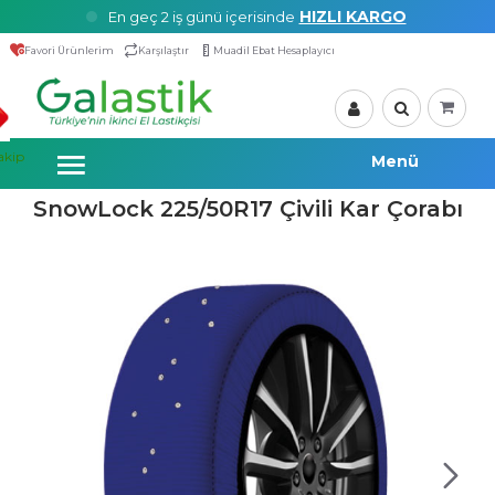
HIZLI KARGO
En geç 2 iş günü içerisinde
Favori Ürünlerim
Karşılaştır
Muadil Ebat Hesaplayıcı
akip
SnowLock 225/50R17 Çivili Kar Çorabı