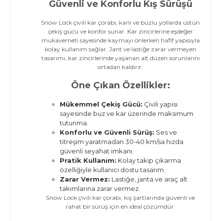
Güvenli ve Konforlu Kış Sürüşü
Snow Lock çivili kar çorabı, karlı ve buzlu yollarda üstün
çekiş gücü ve konfor sunar. Kar zincirlerine eşdeğer
mukavemeti sayesinde kaymayı önlerken hafif yapısıyla
kolay kullanım sağlar. Jant ve lastiğe zarar vermeyen
tasarımı, kar zincirlerinde yaşanan alt düzen sorunlarını
ortadan kaldırır.
Öne Çıkan Özellikler:
Mükemmel Çekiş Gücü:
Çivili yapısı
sayesinde buz ve kar üzerinde maksimum
tutunma.
Konforlu ve Güvenli Sürüş:
Ses ve
titreşim yaratmadan 30-40 km/sa hızda
güvenli seyahat imkanı.
Pratik Kullanım:
Kolay takıp çıkarma
özelliğiyle kullanıcı dostu tasarım.
Zarar Vermez:
Lastiğe, janta ve araç alt
takımlarına zarar vermez.
Snow Lock çivili kar çorabı, kış şartlarında güvenli ve
rahat bir sürüş için en ideal çözümdür.