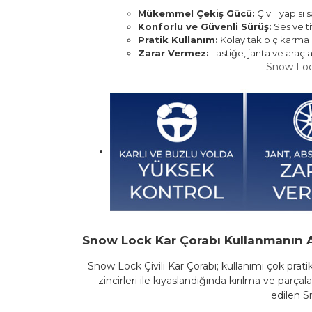
Mükemmel Çekiş Gücü:
Çivili yapıs
Konforlu ve Güvenli Sürüş:
Ses ve t
Pratik Kullanım:
Kolay takıp çıkarma ö
Zarar Vermez:
Lastiğe, janta ve araç 
Snow Lock 
Snow Lock Kar Çorabı Kullanmanın Av
Snow Lock Çivili Kar Çorabı; kullanımı çok pra
zincirleri ile kıyaslandığında kırılma ve par
edilen S