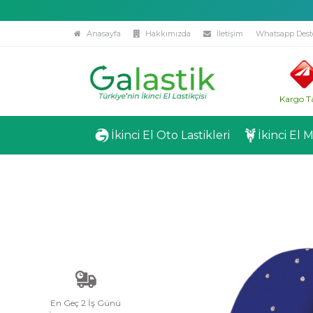
Anasayfa
Hakkımızda
İletişim
Whatsapp Dest
Kargo T
İkinci El Oto Lastikleri
İkinci El 
En Geç 2 İş Günü