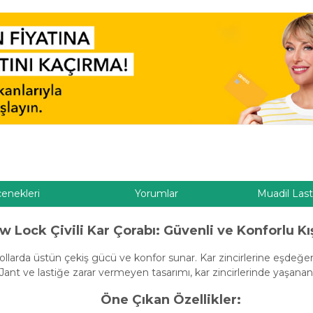
çenekleri
Yorumlar
Muadil Last
w Lock Çivili Kar Çorabı: Güvenli ve Konforlu K
u yollarda üstün çekiş gücü ve konfor sunar. Kar zincirlerine eşd
 Jant ve lastiğe zarar vermeyen tasarımı, kar zincirlerinde yaşanan 
Öne Çıkan Özellikler: