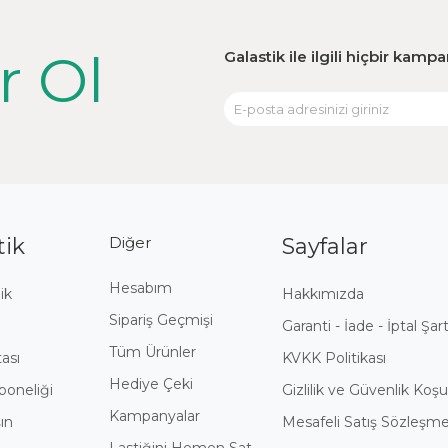
r Ol
Galastik ile ilgili hiçbir kam
tik
Diğer
Sayfalar
Hesabım
ik
Hakkımızda
Sipariş Geçmişi
i
Garanti - İade - İptal Şart
Tüm Ürünler
tası
KVKK Politikası
Hediye Çeki
boneliği
Gizlilik ve Güvenlik Koşul
Kampanyalar
ın
Mesafeli Satış Sözleşme