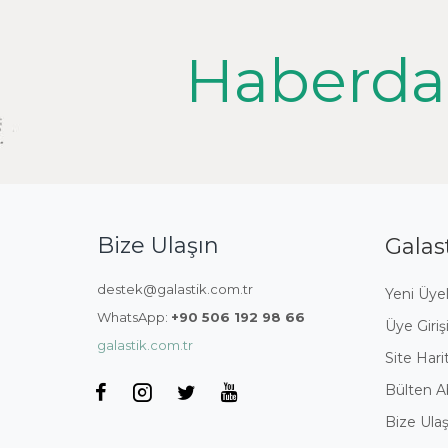
Haberda
Bize Ulaşın
Galas
destek@galastik.com.tr
Yeni Üyel
WhatsApp:
+90 506 192 98 66
Üye Giriş
galastik.com.tr
Site Hari
Bülten A
Bize Ulaş