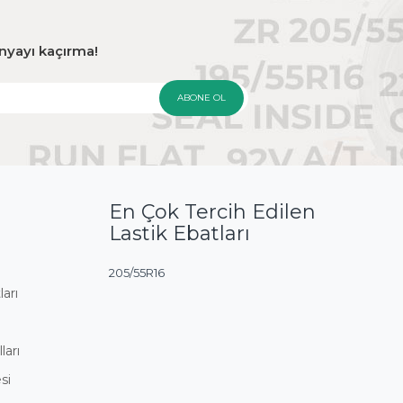
panyayı kaçırma!
ABONE OL
En Çok Tercih Edilen
Lastik Ebatları
205/55R16
ları
ları
si