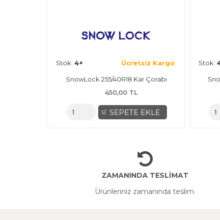
siz Kargo
Stok:
4+
Ücretsiz Kargo
Stok:
 Çorabı
SnowLock 205/55R17 Kar Çorabı
Sno
450,00 TL
EKLE
SEPETE EKLE
ZAMANINDA TESLİMAT
Ürünleriniz zamanında teslim.