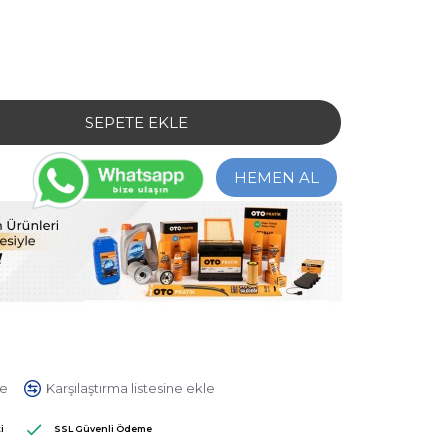
SEPETE EKLE
HEMEN AL
le
Karşılaştırma listesine ekle
 Yapılmış.
-
Yorum Yap
i
SSL Güvenli Ödeme