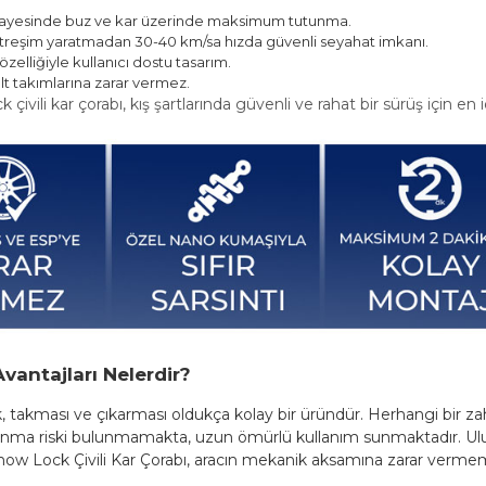
ı sayesinde buz ve kar üzerinde maksimum tutunma.
itreşim yaratmadan 30-40 km/sa hızda güvenli seyahat imkanı.
zelliğiyle kullanıcı dostu tasarım.
alt takımlarına zarar vermez.
çivili kar çorabı, kış şartlarında güvenli ve rahat bir sürüş için e
antajları Nelerdir?
tik, takması ve çıkarması oldukça kolay bir üründür. Herhangi bir 
çalanma riski bulunmamakta, uzun ömürlü kullanım sunmaktadır. Ulusl
now Lock Çivili Kar Çorabı, aracın mekanik aksamına zarar verme