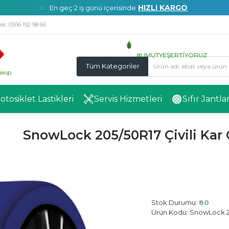
HIZLI KARGO
En geç 2 iş günü içerisinde
ek:
0506 192 98 66
#UMUTYEŞERTİYORUZ
Tüm Kategoriler
akip
Motosiklet Lastikleri
Servis Hizmetleri
Sıfır Jantla
SnowLock 205/50R17 Çivili Kar 
Stok Durumu:
80
Ürün Kodu:
SnowLock 20