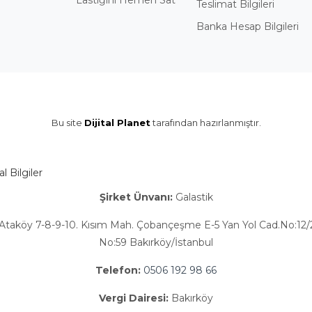
Lastiğini Hemen Sat
Teslimat Bilgileri
Banka Hesap Bilgileri
Bu site
Dijital Planet
tarafından hazırlanmıştır.
 Bilgiler
Şirket Ünvanı:
Galastik
Ataköy 7-8-9-10. Kısım Mah. Çobançeşme E-5 Yan Yol Cad.No:12/2
No:59 Bakırköy/İstanbul
Telefon:
0506 192 98 66
Vergi Dairesi:
Bakırköy