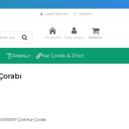
Üyelik İşlemleri
Sepetim
Anasayfa
Giriş / Kayıt
Sepetim
r
Aksesur
Kar Çorabı & Zincir
Çorabı
5/50R17 Çivili Kar Çorabı