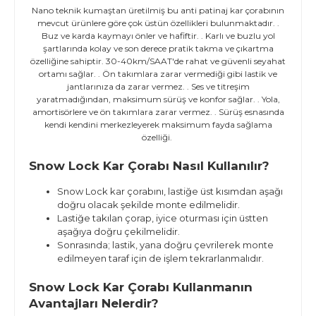
Nano teknik kumaştan üretilmiş bu anti patinaj kar çorabının
mevcut ürünlere göre çok üstün özellikleri bulunmaktadır. .
Buz ve karda kaymayı önler ve hafiftir. . Karlı ve buzlu yol
şartlarında kolay ve son derece pratik takma ve çıkartma
özelliğine sahiptir. 30-40km/SAAT'de rahat ve güvenli seyahat
ortamı sağlar. . Ön takımlara zarar vermediği gibi lastik ve
jantlarınıza da zarar vermez. . Ses ve titreşim
yaratmadığından, maksimum sürüş ve konfor sağlar. . Yola,
amortisörlere ve ön takımlara zarar vermez. . Sürüş esnasında
kendi kendini merkezleyerek maksimum fayda sağlama
özelliği.
Snow Lock Kar Çorabı Nasıl Kullanılır?
Snow Lock kar çorabını, lastiğe üst kısımdan aşağı
doğru olacak şekilde monte edilmelidir.
Lastiğe takılan çorap, iyice oturması için üstten
aşağıya doğru çekilmelidir.
Sonrasında; lastik, yana doğru çevrilerek monte
edilmeyen taraf için de işlem tekrarlanmalıdır.
Snow Lock Kar Çorabı Kullanmanın
Avantajları Nelerdir?