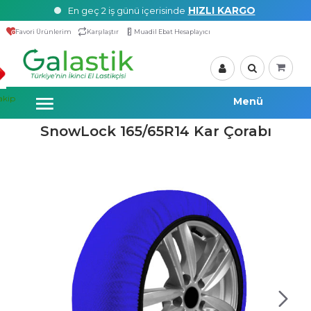
HIZLI KARGO
En geç 2 iş günü içerisinde
Favori Ürünlerim
Karşılaştır
Muadil Ebat Hesaplayıcı
akip
SnowLock 165/65R14 Kar Çorabı