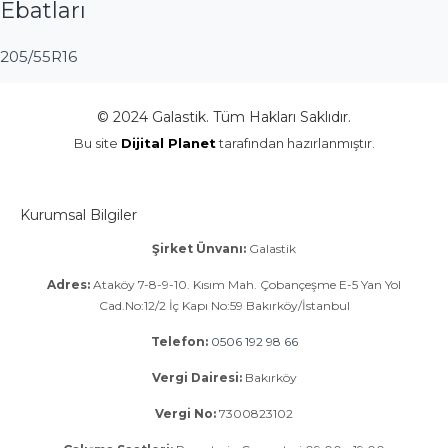
Ebatları
205/55R16
© 2024 Galastik. Tüm Hakları Saklıdır.
Bu site
Dijital Planet
tarafından hazırlanmıştır.
Kurumsal Bilgiler
Şirket Ünvanı:
Galastik
Adres:
Ataköy 7-8-9-10. Kısım Mah. Çobançeşme E-5 Yan Yol
Cad.No:12/2 İç Kapı No:59 Bakırköy/İstanbul
Telefon:
0506 192 98 66
Vergi Dairesi:
Bakırköy
Vergi No:
7300823102