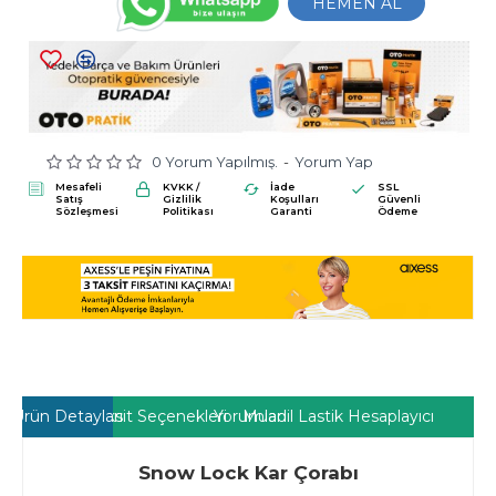
HEMEN AL
0 Yorum Yapılmış.
-
Yorum Yap
Mesafeli
KVKK /
İade
SSL
Satış
Gizlilik
Koşulları
Güvenli
Sözleşmesi
Politikası
Garanti
Ödeme
Ürün Detayları
Taksit Seçenekleri
Yorumlar
Muadil Lastik Hesaplayıcı
Snow Lock Kar Çorabı