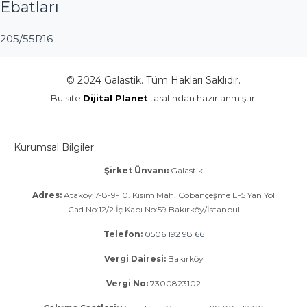
Ebatları
205/55R16
© 2024 Galastik. Tüm Hakları Saklıdır.
Bu site
Dijital Planet
tarafından hazırlanmıştır.
Kurumsal Bilgiler
Şirket Ünvanı:
Galastik
Adres:
Ataköy 7-8-9-10. Kısım Mah. Çobançeşme E-5 Yan Yol
Cad.No:12/2 İç Kapı No:59 Bakırköy/İstanbul
Telefon:
0506 192 98 66
Vergi Dairesi:
Bakırköy
Vergi No:
7300823102