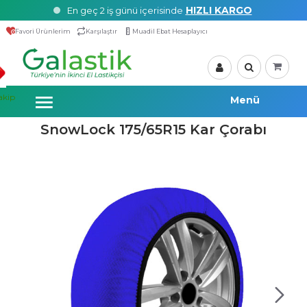
HIZLI KARGO
En geç 2 iş günü içerisinde
Favori Ürünlerim
Karşılaştır
Muadil Ebat Hesaplayıcı
akip
SnowLock 175/65R15 Kar Çorabı