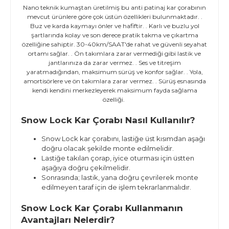
Nano teknik kumaştan üretilmiş bu anti patinaj kar çorabının
mevcut ürünlere göre çok üstün özellikleri bulunmaktadır. .
Buz ve karda kaymayı önler ve hafiftir. . Karlı ve buzlu yol
şartlarında kolay ve son derece pratik takma ve çıkartma
özelliğine sahiptir. 30-40km/SAAT'de rahat ve güvenli seyahat
ortamı sağlar. . Ön takımlara zarar vermediği gibi lastik ve
jantlarınıza da zarar vermez. . Ses ve titreşim
yaratmadığından, maksimum sürüş ve konfor sağlar. . Yola,
amortisörlere ve ön takımlara zarar vermez. . Sürüş esnasında
kendi kendini merkezleyerek maksimum fayda sağlama
özelliği.
Snow Lock Kar Çorabı Nasıl Kullanılır?
Snow Lock kar çorabını, lastiğe üst kısımdan aşağı
doğru olacak şekilde monte edilmelidir.
Lastiğe takılan çorap, iyice oturması için üstten
aşağıya doğru çekilmelidir.
Sonrasında; lastik, yana doğru çevrilerek monte
edilmeyen taraf için de işlem tekrarlanmalıdır.
Snow Lock Kar Çorabı Kullanmanın
Avantajları Nelerdir?