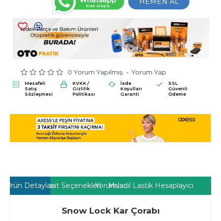
HEMEN AL
0 Yorum Yapılmış.
-
Yorum Yap
Mesafeli
KVKK /
İade
SSL
Satış
Gizlilik
Koşulları
Güvenli
Sözleşmesi
Politikası
Garanti
Ödeme
Ürün Detayları
Taksit Seçenekleri
Yorumlar
Muadil Lastik Hesaplayıcı
Snow Lock Kar Çorabı