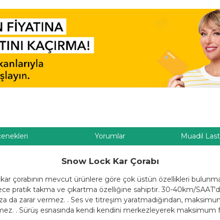
çenekleri
Yorumlar
Muadil Last
Snow Lock Kar Çorabı
ar çorabının mevcut ürünlere göre çok üstün özellikleri bulunmakt
erece pratik takma ve çıkartma özelliğine sahiptir. 30-40km/SAAT'd
ınıza da zarar vermez. . Ses ve titreşim yaratmadığından, maksimum
rmez. . Sürüş esnasında kendi kendini merkezleyerek maksimum f