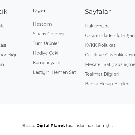
tik
Diğer
Sayfalar
Hesabım
ik
Hakkımızda
Sipariş Geçmişi
i
Garanti - İade - İptal Şart
Tüm Ürünler
tası
KVKK Politikası
Hediye Çeki
boneliği
Gizlilik ve Güvenlik Koşul
Kampanyalar
ın
Mesafeli Satış Sözleşme
Lastiğini Hemen Sat
Teslimat Bilgileri
Banka Hesap Bilgileri
Bu site
Dijital Planet
tarafından hazırlanmıştır.