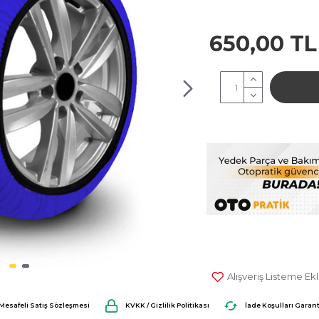
650,00 TL
Alışveriş Listeme Ek
0 Yorum
Mesafeli Satış Sözleşmesi
KVKK / Gizlilik Politikası
İade Koşulları Garant