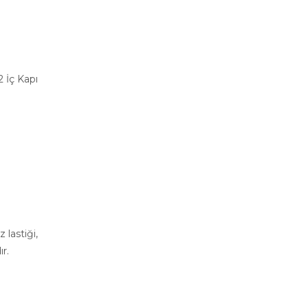
 İç Kapı
 lastiği,
r.