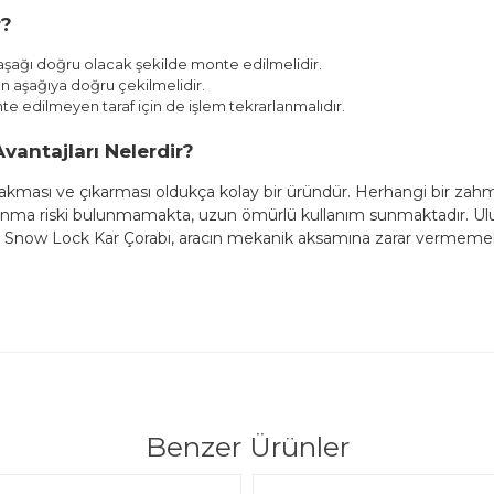
r?
 aşağı doğru olacak şekilde monte edilmelidir.
ten aşağıya doğru çekilmelidir.
te edilmeyen taraf için de işlem tekrarlanmalıdır.
antajları Nelerdir?
 takması ve çıkarması oldukça kolay bir üründür. Herhangi bir zah
çalanma riski bulunmamakta, uzun ömürlü kullanım sunmaktadır. Ulusl
n Snow Lock Kar Çorabı, aracın mekanik aksamına zarar vermemek
Benzer Ürünler