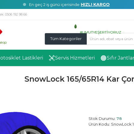
HIZLI KARGO
En geç 2 iş günü içerisinde
ek:
0506 192 98 66
#UMUTYEŞERTİYORUZ
Tüm Kategoriler
akip
Motosiklet Lastikleri
Servis Hizmetleri
Sıfır Jantla
SnowLock 165/65R14 Kar Çor
Stok Durumu:
78
Ürün Kodu:
SnowLock 16