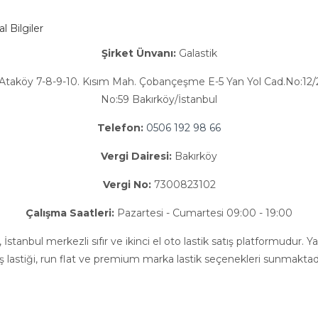
 Bilgiler
Şirket Ünvanı:
Galastik
Ataköy 7-8-9-10. Kısım Mah. Çobançeşme E-5 Yan Yol Cad.No:12/2
No:59 Bakırköy/İstanbul
Telefon:
0506 192 98 66
Vergi Dairesi:
Bakırköy
Vergi No:
7300823102
Çalışma Saatleri:
Pazartesi - Cumartesi 09:00 - 19:00
, İstanbul merkezli sıfır ve ikinci el oto lastik satış platformudur. Yaz
ış lastiği, run flat ve premium marka lastik seçenekleri sunmaktadı