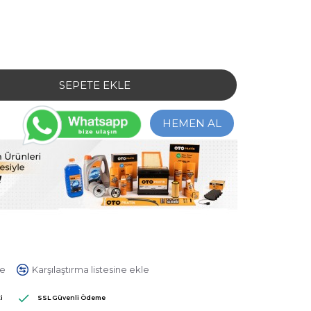
SEPETE EKLE
HEMEN AL
le
Karşılaştırma listesine ekle
 Yapılmış.
-
Yorum Yap
i
SSL Güvenli Ödeme