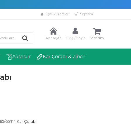
Üyelik İşlemleri
Sepetim
Anasayfa
Giriş / Kayıt
Sepetim
r
Aksesur
Kar Çorabı & Zincir
abı
5/65R14 Kar Çorabı