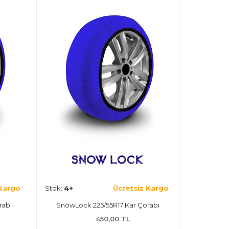
siz Kargo
Stok:
4+
Ücretsiz Kargo
Stok:
4
 Çorabı
SnowLock 205/55R16 Kar Çorabı
Sno
450,00 TL