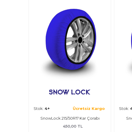
retsiz Kargo
Stok:
4+
Ücretsiz Kargo
St
 Kar Çorabı
SnowLock 245/60R18 Kar Çorabı
TL
450,00 TL