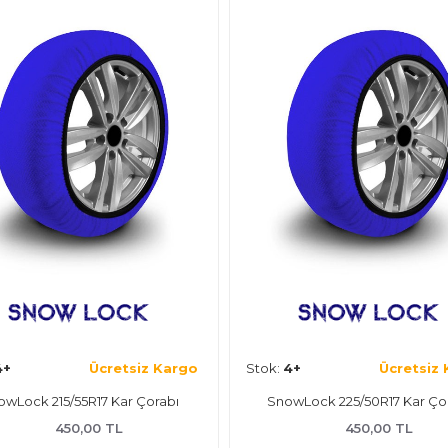
ok:
4+
Ücretsiz Kargo
Stok:
4+
Ücret
SnowLock 255/40R18 Kar Çorabı
SnowLock 235/55R20 Kar
450,00 TL
450,00 TL