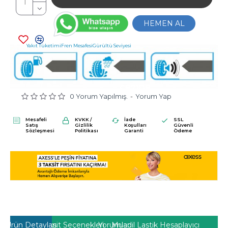
HEMEN AL
Yakıt Tüketimi
Fren Mesafesi
Gürültü Seviyesi
C
B
71DB
0 Yorum Yapılmış.
-
Yorum Yap
Mesafeli
KVKK /
İade
SSL
Satış
Gizlilik
Koşulları
Güvenli
Sözleşmesi
Politikası
Garanti
Ödeme
Ürün Detayları
Taksit Seçenekleri
Yorumlar
Muadil Lastik Hesaplayıcı