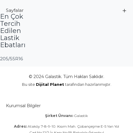
Sayfalar
En Çok
Tercih
Edilen
Lastik
Ebatları
205/55R16
© 2024 Galastik. Tüm Hakları Saklıdır.
Bu site
Dijital Planet
tarafından hazırlanmıştır.
Kurumsal Bilgiler
Şirket Ünvanı:
Galastik
Adres:
Ataköy 7-8-9-10. Kısım Mah. Çobançeşme E-5 Yan Yol
Cad.No:12/2 İç Kapı No:59 Bakırköy/İstanbul