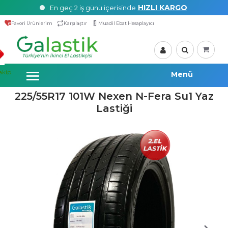
HIZLI KARGO
En geç 2 iş günü içerisinde
Favori Ürünlerim
Karşılaştır
Muadil Ebat Hesaplayıcı
akip
225/55R17 101W Nexen N-Fera Su1 Yaz
Lastiği