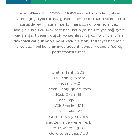
Nexen N’Fera SU1 225/55R17 101W yaz lastik modeli, yüksek
hızlarda güçlü yol tutuşu, güvenli fren performansı ve konforlu
sürüş deneyimi sunan performans odaklı premium yaz
lastiğidir. Islak ve kuru zeminde üstün yol hakimiyeti sağlayan
gelişmiş sırt deseni, düşük yol sesi ile sürüş konforunu artıran
dayanıklı kauçuk yapısı ve yüksek hız stabilitesi sayesinde şehir
içi ve uzun yol kullanımında güvenli, dengeli ve sportif sürüş
performansı sunar.
Üretim Tarihi: 2021
Diş Derinliği: 7mm
Mevsim: YAZ
Taban Genişliği: 225 mm
Kesit Oranı: 55
Jant Çapı: 17
Yük Endeksi: 101
Hız Endeksi: W
Gürültü Seviyesi: 71dB
Islak Zeminde Frenleme: B
Yakıt Verimliliği: C
Gürültü Seviyesi: 71dB