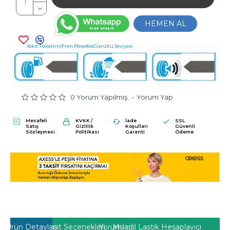
HEMEN AL
Yakıt Tüketimi
Fren Mesafesi
Gürültü Seviyesi
C
C
70DB
0 Yorum Yapılmış.
-
Yorum Yap
Mesafeli
KVKK /
İade
SSL
Satış
Gizlilik
Koşulları
Güvenli
Sözleşmesi
Politikası
Garanti
Ödeme
Ürün Detayları
Taksit Seçenekleri
Yorumlar
Muadil Lastik Hesaplayıcı