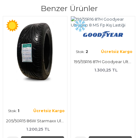
Benzer Ürünler
Stok:
2
Ücretsiz Kargo
Stok:
3
Ücretsiz Kargo
205/55R17 91W Continental Ecocontact 6 Mo Yaz Lastiği
235/45R18 98Y Xl Sava Intensa Uhp 2 Yaz Lastiği
1.350,25 TL
1.600,25 TL