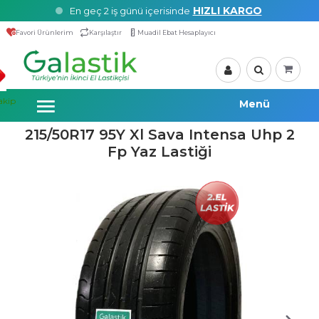
HIZLI KARGO
En geç 2 iş günü içerisinde
Favori Ürünlerim
Karşılaştır
Muadil Ebat Hesaplayıcı
akip
215/50R17 95Y Xl Sava Intensa Uhp 2
Fp Yaz Lastiği