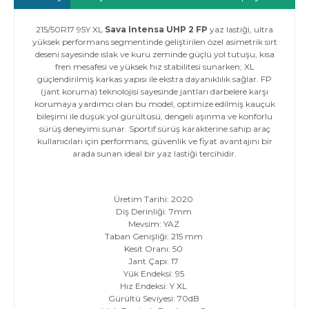
215/50R17 95Y XL
Sava Intensa UHP 2 FP
yaz lastiği, ultra
yüksek performans segmentinde geliştirilen özel asimetrik sırt
deseni sayesinde ıslak ve kuru zeminde güçlü yol tutuşu, kısa
fren mesafesi ve yüksek hız stabilitesi sunarken; XL
güçlendirilmiş karkas yapısı ile ekstra dayanıklılık sağlar. FP
(jant koruma) teknolojisi sayesinde jantları darbelere karşı
korumaya yardımcı olan bu model, optimize edilmiş kauçuk
bileşimi ile düşük yol gürültüsü, dengeli aşınma ve konforlu
sürüş deneyimi sunar. Sportif sürüş karakterine sahip araç
kullanıcıları için performans, güvenlik ve fiyat avantajını bir
arada sunan ideal bir yaz lastiği tercihidir.
Üretim Tarihi: 2020
Diş Derinliği: 7mm
Mevsim: YAZ
Taban Genişliği: 215 mm
Kesit Oranı: 50
Jant Çapı: 17
Yük Endeksi: 95
Hız Endeksi: Y XL
Gürültü Seviyesi: 70dB