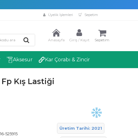
Üyelik İşlemleri
Sepetim
Anasayfa
Giriş / Kayıt
Sepetim
r
Aksesur
Kar Çorabı & Zincir
Fp Kış Lastiği
Üretim Tarihi: 2021
6-525915