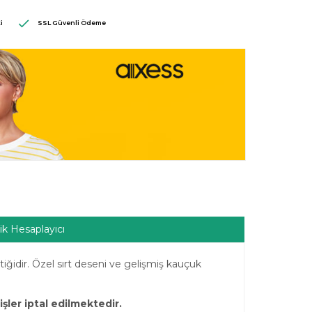
i
SSL Güvenli Ödeme
ik Hesaplayıcı
tiğidir. Özel sırt deseni ve gelişmiş kauçuk
rişler iptal edilmektedir.