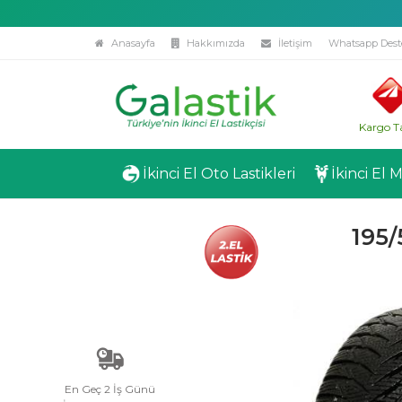
Anasayfa
Hakkımızda
İletişim
Whatsapp Dest
Kargo T
İkinci El Oto Lastikleri
İkinci El 
195/
En Geç 2 İş Günü