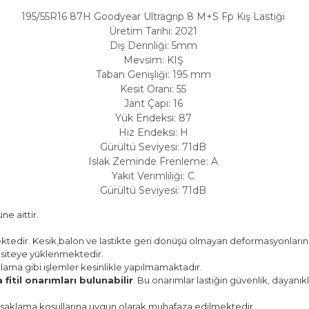
195/55R16 87H Goodyear Ultragrip 8 M+S Fp Kış Lastiği
Üretim Tarihi: 2021
Diş Derinliği: 5mm
Mevsim: KIŞ
Taban Genişliği: 195 mm
Kesit Oranı: 55
Jant Çapı: 16
Yük Endeksi: 87
Hız Endeksi: H
Gürültü Seviyesi: 71dB
Islak Zeminde Frenleme: A
Yakıt Verimliliği: C
Gürültü Seviyesi: 71dB
ne aittir.
ektedir. Kesik,balon ve lastikte geri dönüşü olmayan deformasyonların ko
 siteye yüklenmektedir.
lama gibi işlemler kesinlikle yapılmamaktadır.
 fitil onarımları bulunabilir
. Bu onarımlar lastiğin güvenlik, dayanık
 saklama koşullarına uygun olarak muhafaza edilmektedir.