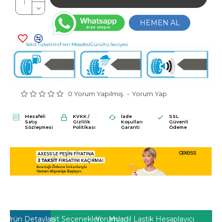
HEMEN AL
Yakıt Tüketimi
Fren Mesafesi
Gürültü Seviyesi
C
B
69DB
0 Yorum Yapılmış.
-
Yorum Yap
Mesafeli
KVKK /
İade
SSL
Satış
Gizlilik
Koşulları
Güvenli
Sözleşmesi
Politikası
Garanti
Ödeme
Ürün Detayları
Taksit Seçenekleri
Yorumlar
Muadil Lastik Hesaplayıcı