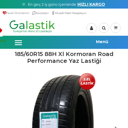
HIZLI KARGO
En geç 2 iş günü içerisinde
Favori Ürünlerim
Karşılaştır
Muadil Ebat Hesaplayıcı
akip
185/60R15 88H Xl Kormoran Road
Performance Yaz Lastiği