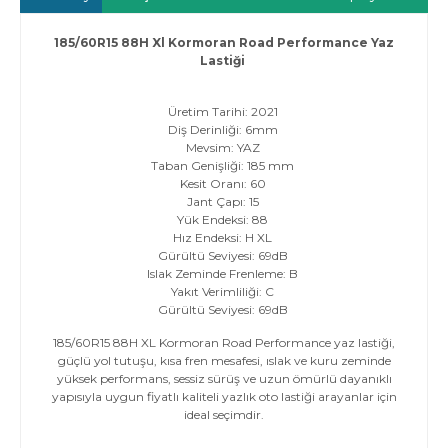
185/60R15 88H Xl Kormoran Road Performance Yaz
Lastiği
Üretim Tarihi: 2021
Diş Derinliği: 6mm
Mevsim: YAZ
Taban Genişliği: 185 mm
Kesit Oranı: 60
Jant Çapı: 15
Yük Endeksi: 88
Hız Endeksi: H XL
Gürültü Seviyesi: 69dB
Islak Zeminde Frenleme: B
Yakıt Verimliliği: C
Gürültü Seviyesi: 69dB
185/60R15 88H XL
Kormoran
Road Performance yaz lastiği,
güçlü yol tutuşu, kısa fren mesafesi, ıslak ve kuru zeminde
yüksek performans, sessiz sürüş ve uzun ömürlü dayanıklı
yapısıyla uygun fiyatlı kaliteli yazlık oto lastiği arayanlar için
ideal seçimdir.